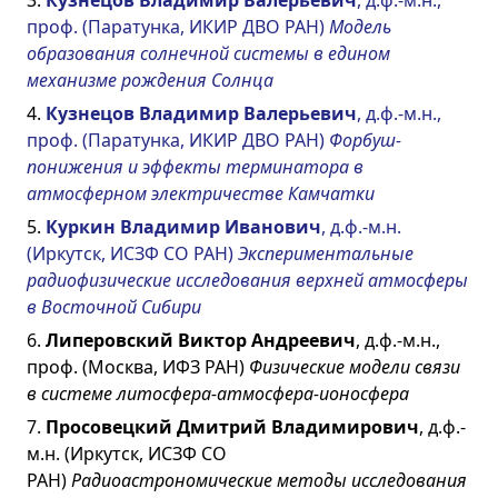
проф. (Паратунка, ИКИР ДВО РАН)
Модель
образования солнечной системы в едином
механизме рождения Солнца
4.
Кузнецов Владимир Валерьевич
, д.ф.-м.н.,
проф. (Паратунка, ИКИР ДВО РАН)
Форбуш-
понижения и эффекты терминатора в
атмосферном электричестве Камчатки
5.
Куркин Владимир Иванович
, д.ф.-м.н.
(Иркутск, ИСЗФ СО РАН)
Экспериментальные
радиофизические исследования верхней атмосферы
в Восточной Сибири
6.
Липеровский Виктор Андреевич
, д.ф.-м.н.,
проф. (Москва, ИФЗ РАН)
Физические модели связи
в системе литосфера-атмосфера-ионосфера
7.
Просовецкий Дмитрий Владимирович
, д.ф.-
м.н. (Иркутск, ИСЗФ СО
РАН)
Радиоастрономические методы исследования