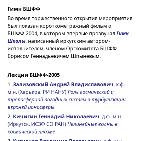
Гимн БШФФ
Во время торжественного открытия мероприятия
был показан короткометражный фильм о
БШФФ-2004, в котором впервые прозвучал
Гимн
Школы
, написанный иркутским автором-
исполнителем, членом Оргкомитета БШФФ
Борисом Геннадьевичем Шпыневым.
Лекции БШФФ-2005
1.
Зализовский Андрей Владиславович
, к.ф.-
м.н. (Харьков, РИ НАНУ)
Роль космической и
тропосферной погодных систем в турбулизации
верхней ионосферы
2.
Кичигин Геннадий Николаевич
, д.ф.-м.н.
(Иркутск, ИСЗФ СО РАН)
Нелинейные волны в
космической плазме
3.
Кузнецов Владимир Валерьевич
, д.ф.-м.н.,