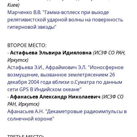
Киев)
Марченко В.В. "Гамма-всплеск при выходе
релятивистской ударной волны на поверхность
гиперновой звезды"
ВТОРОЕ МЕСТО:
-
Астафьева Эльвира Идияловна
(ИСЗФ СО РАН,
Иркутск)
Астафьева Э.И., Афраймович Э.Л. "Ионосферное
возмущение, вызванное землетрясением 26
декабря 2004 года вблизи о.Суматра по данным
сети GPS В Индийском океане"
-
Афанасьев Александр Николаевич
(ИСЗФ СО
РАН, Иркутск)
Афанасьев А.Н. "Декаметровые радиоимпульсы в
солнечной короне"
ТРЕТЬЕ МЕСТО: