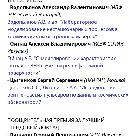
-
Водопьянов Александр Валентинович
(ИПФ
РАН, Нижний Новгород)
Водопьянов А.В. и др. "Лабораторное
моделирование нестационарных процессов в
космических циклотронных мазерах"
-
Ойнац Алексей Владимирович
(ИСЗФ СО РАН,
Иркутск)
Ойнац А.В. "О моделировании характеристик
сигналов ВНЗ с учетом рельефа земной
поверхности"
-
Цыганков Сергей Сергеевич
(ИКИ РАН, Москва)
Цыганков С.С., Лутовинов А.А. "Исследование
рентгеновских пульсаров по данным космических
обсерваторий"
ПООЩРИТЕЛЬНАЯ ПРЕМИЯ ЗА ЛУЧШИЙ
СТЕНДОВЫЙ ДОКЛАД:
-
Паньков Георгий Леонидович
(ИГУ, Иркутск)