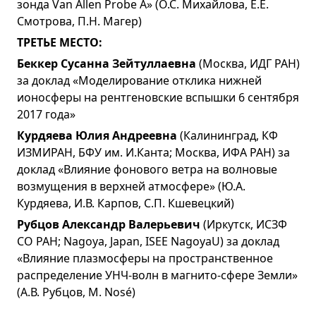
зонда Van Allen Probe A» (О.С. Михайлова, Е.Е.
Смотрова, П.Н. Магер)
ТРЕТЬЕ МЕСТО:
Беккер Сусанна Зейтуллаевна
(Москва, ИДГ РАН)
за доклад «Моделирование отклика нижней
ионосферы на рентгеновские вспышки 6 сентября
2017 года»
Курдяева Юлия Андреевна
(Калининград, КФ
ИЗМИРАН, БФУ им. И.Канта; Москва, ИФА РАН) за
доклад «Влияние фонового ветра на волновые
возмущения в верхней атмосфере» (Ю.А.
Курдяева, И.В. Карпов, С.П. Кшевецкий)
Рубцов Александр Валерьевич
(Иркутск, ИСЗФ
СО РАН; Nagoya, Japan, ISEE NagoyaU) за доклад
«Влияние плазмосферы на пространственное
распределение УНЧ-волн в магнито-сфере Земли»
(А.В. Рубцов, M. Nosé)